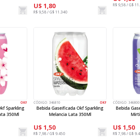
U$ 1,80
R$ 9,58 / G$ 11
R$ 9,58 / G$ 11.340
OKF
CÓDIGO:
346810
OKF
CÓDIGO:
346800
kf Sparkling
Bebida Gaseificada Okf Sparkling
Bebida Gase
ata 350Ml
Melancia Lata 350Ml
Mirt
U$ 1,50
U$ 1,50
R$ 7,98 / G$ 9.450
R$ 7,98 / G$ 9.