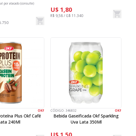
ial por atacado (consulte)
U$ 1,80
R$ 9,58 / G$ 11.340
5.750
OKF
CÓDIGO:
346832
OKF
oteína Plus Okf Café
Bebida Gaseificada Okf Sparkling
ata 240Ml
Uva Lata 350Ml
U$ 1,50