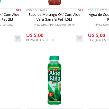
OKF
CÓDIGO:
144525
OKF
CÓDIGO:
87520
kf Com Aloe
Suco de Morango Okf Com Aloe
Água de Coco
a Pet 2Lt
Vera Garrafa Pet 1.5Lt
P
o (consulte)
Preço especial por atacado (consulte)
Preço espec
U$ 5,00
U$ 5,00
R$ 26,60 / G$ 31.500
R$ 26,60 / G$ 3