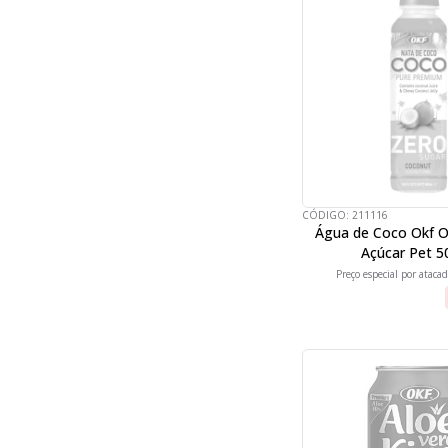
CÓDIGO:
211116
Água de Coco Okf O
Açúcar Pet 5
Preço especial por atacad