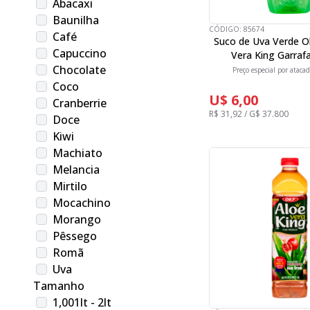
Abacaxi
Baunilha
CÓDIGO:
85674
Café
Suco de Uva Verde O
Capuccino
Vera King Garraf
Chocolate
Preço especial por atacad
Coco
U$ 6,00
Cranberrie
R$ 31,92 / G$ 37.800
Doce
Kiwi
Machiato
Melancia
Mirtilo
Mocachino
Morango
Pêssego
Romã
Uva
Tamanho
1,001lt - 2lt