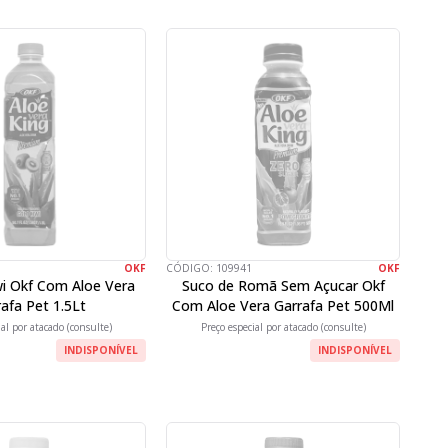
OKF
CÓDIGO:
109941
OKF
wi Okf Com Aloe Vera
Suco de Romã Sem Açucar Okf
afa Pet 1.5Lt
Com Aloe Vera Garrafa Pet 500Ml
ial por atacado (consulte)
Preço especial por atacado (consulte)
INDISPONÍVEL
INDISPONÍVEL