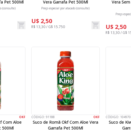
fa Pet 500Ml
Vera Garrafa Pet 500Ml
Vera Sem 
o (consulte)
Preço especial por atacado (consulte)
Preço espec
U$ 2,50
U$ 2,50
R$ 13,30 / G$ 15.750
R$ 13,30 / G$ 1
OKF
CÓDIGO:
91188
OKF
CÓDIGO:
104970
kf Com Aloe
Suco de Romã Okf Com Aloe Vera
Suco de Ki
t 500Ml
Garrafa Pet 500Ml
Garr