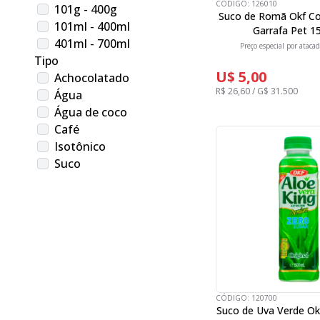
CÓDIGO:
126010
101g - 400g
Suco de Romã Okf C
101ml - 400ml
Garrafa Pet 1
401ml - 700ml
Preço especial por atacad
Tipo
U$ 5,00
Achocolatado
R$ 26,60 / G$ 31.500
Água
Água de coco
Café
Isotônico
Suco
CÓDIGO:
120700
Suco de Uva Verde Ok