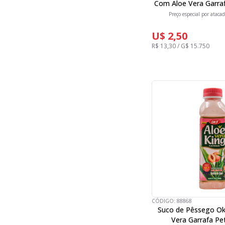
Com Aloe Vera Garra
Preço especial por atacad
U$ 2,50
R$ 13,30 / G$ 15.750
CÓDIGO:
88868
Suco de Pêssego O
Vera Garrafa Pe