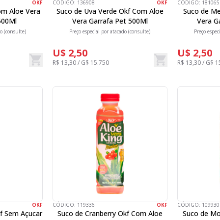
OKF
CÓDIGO:
136908
OKF
CÓDIGO:
181065
om Aloe Vera
Suco de Uva Verde Okf Com Aloe
Suco de Me
500Ml
Vera Garrafa Pet 500Ml
Vera G
o (consulte)
Preço especial por atacado (consulte)
Preço espec
U$ 2,50
U$ 2,50
R$ 13,30 / G$ 15.750
R$ 13,30 / G$ 1
OKF
CÓDIGO:
119336
OKF
CÓDIGO:
109930
f Sem Açucar
Suco de Cranberry Okf Com Aloe
Suco de Mo