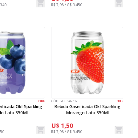
.340
R$ 7,98 / G$ 9.450
OKF
CÓDIGO:
346797
OKF
ificada Okf Sparkling
Bebida Gaseificada Okf Sparkling
ilo Lata 350Ml
Morango Lata 350Ml
U$ 1,50
450
R$ 7,98 / G$ 9.450