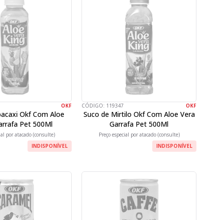
OKF
CÓDIGO:
119347
OKF
bacaxi Okf Com Aloe
Suco de Mirtilo Okf Com Aloe Vera
arrafa Pet 500Ml
Garrafa Pet 500Ml
ial por atacado (consulte)
Preço especial por atacado (consulte)
INDISPONÍVEL
INDISPONÍVEL