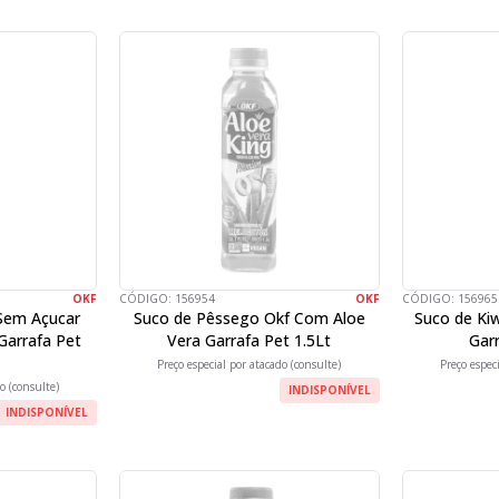
OKF
CÓDIGO:
156954
OKF
CÓDIGO:
156965
Sem Açucar
Suco de Pêssego Okf Com Aloe
Suco de Ki
Garrafa Pet
Vera Garrafa Pet 1.5Lt
Garr
Preço especial por atacado (consulte)
Preço espec
o (consulte)
INDISPONÍVEL
INDISPONÍVEL