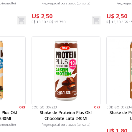
o (consulte)
Preço especial por atacado (consulte)
Preço espec
U$ 2,50
U$ 2,50
R$ 13,30 / G$ 15.750
R$ 13,30 / G$ 1
OKF
CÓDIGO:
307223
OKF
CÓDIGO:
307234
 Plus Okf
Shake de Proteína Plus Okf
Shake de Pr
 240Ml
Chocolate Lata 240Ml
L
o (consulte)
Preço especial por atacado (consulte)
U$ 1,80