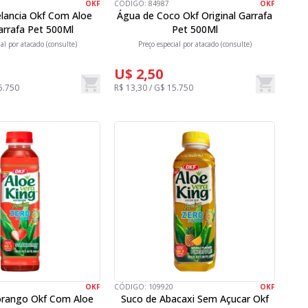
OKF
CÓDIGO:
84987
OKF
lancia Okf Com Aloe
Água de Coco Okf Original Garrafa
arrafa Pet 500Ml
Pet 500Ml
ial por atacado (consulte)
Preço especial por atacado (consulte)
U$ 2,50
5.750
R$ 13,30 / G$ 15.750
OKF
CÓDIGO:
109920
OKF
rango Okf Com Aloe
Suco de Abacaxi Sem Açucar Okf