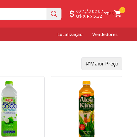
0
COTAÇÃO DO DIA
PT
ES
U$ X R$ 5.32
Localização
Vendedores
Maior Preço