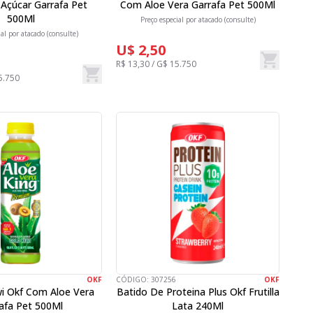
Açúcar Garrafa Pet
Com Aloe Vera Garrafa Pet 500Ml
500Ml
Preço especial por atacado (consulte)
ial por atacado (consulte)
U$ 2,50
R$ 13,30 / G$ 15.750
5.750
OKF
CÓDIGO:
307256
OKF
wi Okf Com Aloe Vera
Batido De Proteina Plus Okf Frutilla
afa Pet 500Ml
Lata 240Ml