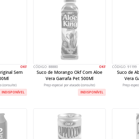
OKF
CÓDIGO:
88880
OKF
CÓDIGO:
91199
riginal Sem
Suco de Morango Okf Com Aloe
Suco de A
00Ml
Vera Garrafa Pet 500Ml
Vera G
o (consulte)
Preço especial por atacado (consulte)
Preço espec
INDISPONÍVEL
INDISPONÍVEL