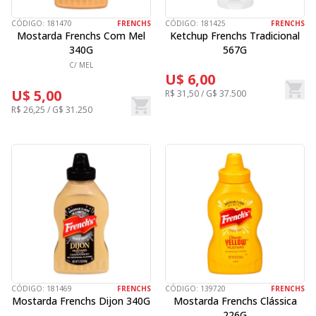
CÓDIGO:
181470
FRENCHS
CÓDIGO:
181425
FRENCHS
Mostarda Frenchs Com Mel
Ketchup Frenchs Tradicional
340G
567G
C/ MEL
U$ 6,00
U$ 5,00
R$ 31,50 / G$ 37.500
R$ 26,25 / G$ 31.250
CÓDIGO:
181469
FRENCHS
CÓDIGO:
139720
FRENCHS
Mostarda Frenchs Dijon 340G
Mostarda Frenchs Clássica
226G