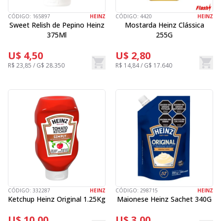
CÓDIGO:
165897
HEINZ
CÓDIGO:
4420
HEINZ
Sweet Relish de Pepino Heinz
Mostarda Heinz Clássica
375Ml
255G
U$ 4,50
U$ 2,80
R$ 23,85 / G$ 28.350
R$ 14,84 / G$ 17.640
CÓDIGO:
332287
HEINZ
CÓDIGO:
298715
HEINZ
Ketchup Heinz Original 1.25Kg
Maionese Heinz Sachet 340G
U$ 10,00
U$ 3,00