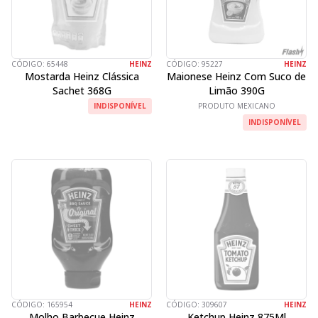
CÓDIGO:
65448
HEINZ
CÓDIGO:
95227
HEINZ
Mostarda Heinz Clássica
Maionese Heinz Com Suco de
Sachet 368G
Limão 390G
INDISPONÍVEL
PRODUTO MEXICANO
INDISPONÍVEL
CÓDIGO:
165954
HEINZ
CÓDIGO:
309607
HEINZ
Molho Barbecue Heinz
Ketchup Heinz 875Ml