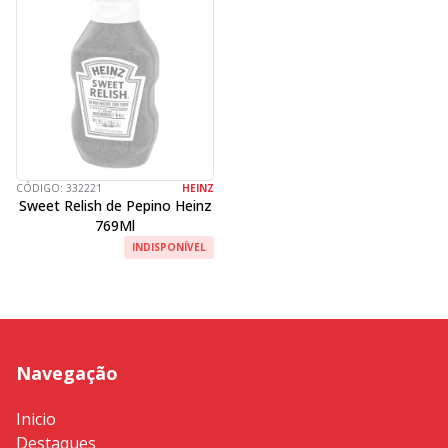
CÓDIGO:
332221
HEINZ
Sweet Relish de Pepino Heinz
769Ml
INDISPONÍVEL
Navegação
Inicio
Destaques