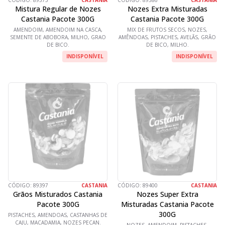
CÓDIGO:
89375
CASTANIA
CÓDIGO:
89386
CASTANIA
Mistura Regular de Nozes
Nozes Extra Misturadas
Castania Pacote 300G
Castania Pacote 300G
AMENDOIM, AMENDOIM NA CASCA,
MIX DE FRUTOS SECOS, NOZES,
SEMENTE DE ABOBORA, MILHO, GRAO
AMÊNDOAS, PISTACHES, AVELÃS, GRÃO
DE BICO.
DE BICO, MILHO.
INDISPONÍVEL
INDISPONÍVEL
CÓDIGO:
89397
CASTANIA
CÓDIGO:
89400
CASTANIA
Grãos Misturados Castania
Nozes Super Extra
Pacote 300G
Misturadas Castania Pacote
300G
PISTACHES, AMENDOAS, CASTANHAS DE
CAJU, MACADAMIA, NOZES PECAN.