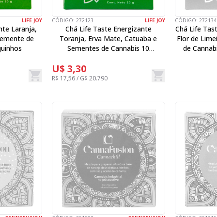
LIFE JOY
CÓDIGO:
272123
LIFE JOY
CÓDIGO:
272134
nte Laranja,
Chá Life Taste Energizante
Chá Life Tas
Semente de
Toranja, Erva Mate, Catuaba e
Flor de Lime
quinhos
Sementes de Cannabis 10
de Cannab
Saquinhos
U$ 3,30
R$ 17,56 / G$ 20.790