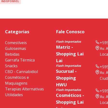
INDISPONÍVEL
Categorias
Fale Conosco
Flash Importados
Comestíveis
+595
Matriz -
Guloseimas
Av. 
Shopping Lai
Bebidas
Loca
Garrafa Térmica
Lai
Snacks
Flash Importados
+595
Sucursal -
CBD - Cannabidiol
Av. 
Cosméticos e
Shopping
Ciud
Maquiagens
HWU
Terapias Alternativas
Flash Importados
+595
Utilidades
Cosméticos -
Av. 
Shopping Lai
Loca