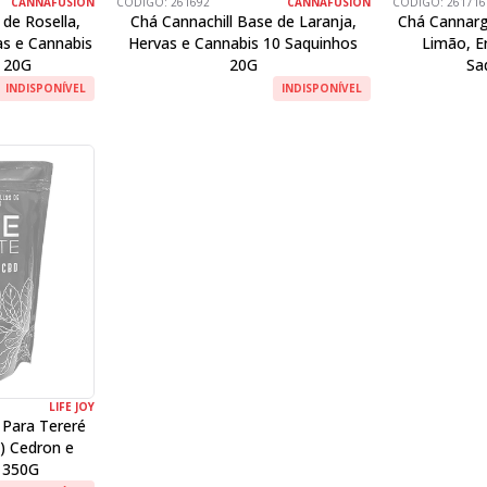
CANNAFUSION
CÓDIGO:
261692
CANNAFUSION
CÓDIGO:
261716
de Rosella,
Chá Cannachill Base de Laranja,
Chá Cannarg
as e Cannabis
Hervas e Cannabis 10 Saquinhos
Limão, E
 20G
20G
Sa
INDISPONÍVEL
INDISPONÍVEL
LIFE JOY
 Para Tereré
) Cedron e
 350G