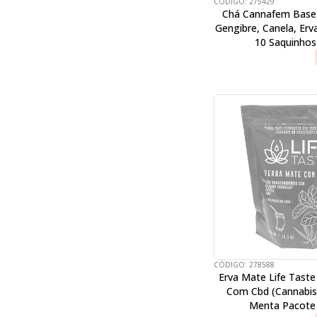
CÓDIGO:
275429
Chá Cannafem Base 
Gengibre, Canela, Erv
10 Saquinhos
CÓDIGO:
278588
Erva Mate Life Taste
Com Cbd (Cannabis
Menta Pacote