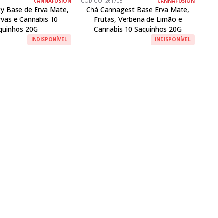
CANNAFUSION
CÓDIGO:
261705
CANNAFUSION
y Base de Erva Mate,
Chá Cannagest Base Erva Mate,
rvas e Cannabis 10
Frutas, Verbena de Limão e
quinhos 20G
Cannabis 10 Saquinhos 20G
INDISPONÍVEL
INDISPONÍVEL