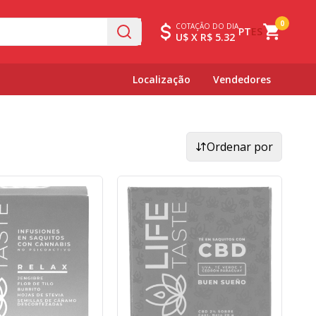
0
COTAÇÃO DO DIA
PT
ES
U$ X R$ 5.32
Localização
Vendedores
Ordenar por