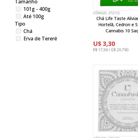
Tamanho
101g - 400g
CÓDIGO:
272112
Até 100g
Chá Life Taste Alivia
Tipo
Hortelã, Cedron e 
Cannabis 10 Sa
Chá
Erva de Tereré
U$ 3,30
R$ 17,56 / G$ 20.790