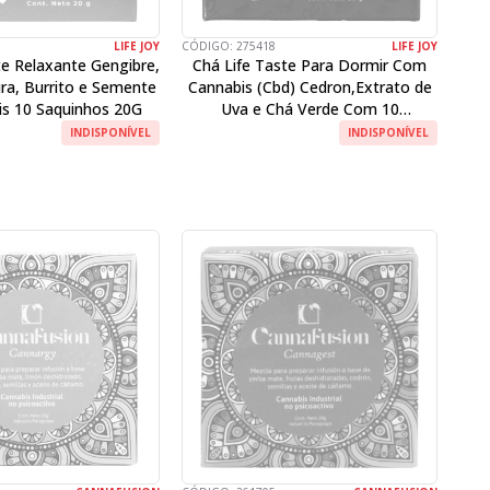
LIFE JOY
CÓDIGO:
275418
LIFE JOY
te Relaxante Gengibre,
Chá Life Taste Para Dormir Com
ira, Burrito e Semente
Cannabis (Cbd) Cedron,Extrato de
is 10 Saquinhos 20G
Uva e Chá Verde Com 10
Saquinhos 20G
INDISPONÍVEL
INDISPONÍVEL