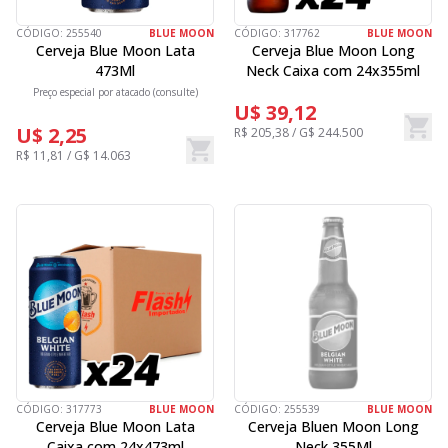
CÓDIGO:
255540
BLUE MOON
CÓDIGO:
317762
BLUE MOON
Cerveja Blue Moon Lata
Cerveja Blue Moon Long
473Ml
Neck Caixa com 24x355ml
Preço especial por atacado (consulte)
U$ 39,12
U$ 2,25
R$ 205,38 / G$ 244.500
R$ 11,81 / G$ 14.063
CÓDIGO:
317773
BLUE MOON
CÓDIGO:
255539
BLUE MOON
Cerveja Blue Moon Lata
Cerveja Bluen Moon Long
Caixa com 24x473ml
Neck 355Ml