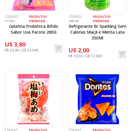
CÓDIGO:
PRODUTOS
CÓDIGO:
PRODUTOS
317582
ORIENTAIS
348330
ORIENTAIS
Gelatina Probiótica Bifido
Refrigerante Br Sparkling Sem
Sabor Uva Pacote 280G
Calorias Maçã e Menta Lata
350Ml
U$ 3,80
U$ 2,00
R$ 20,06 / G$ 23.940
R$ 10,56 / G$ 12.600
CÓDIGO:
PRODUTOS
CÓDIGO:
PRODUTOS