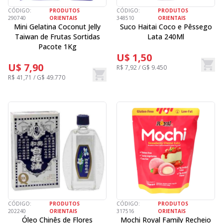
CÓDIGO:
PRODUTOS
CÓDIGO:
PRODUTOS
290740
ORIENTAIS
348510
ORIENTAIS
Mini Gelatina Coconut Jelly
Suco Haitai Coco e Pêssego
Taiwan de Frutas Sortidas
Lata 240Ml
Pacote 1Kg
U$ 1,50
U$ 7,90
R$ 7,92 / G$ 9.450
R$ 41,71 / G$ 49.770
CÓDIGO:
PRODUTOS
CÓDIGO:
PRODUTOS
202240
ORIENTAIS
317516
ORIENTAIS
Óleo Chinês de Flores
Mochi Royal Family Recheio