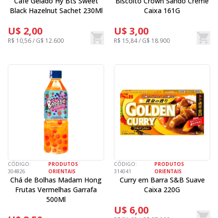
Café Gelado Hy Bts Sweet
Biscoito Crown Sando Creme
Black Hazelnut Sachet 230Ml
Caixa 161G
U$ 2,00
U$ 3,00
R$ 10,56 / G$ 12.600
R$ 15,84 / G$ 18.900
CÓDIGO:
PRODUTOS
CÓDIGO:
PRODUTOS
304826
ORIENTAIS
314041
ORIENTAIS
Chá de Bolhas Madam Hong
Curry em Barra S&B Suave
Frutas Vermelhas Garrafa
Caixa 220G
500Ml
U$ 6,00