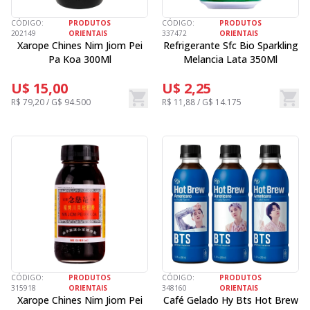
CÓDIGO:
PRODUTOS
CÓDIGO:
PRODUTOS
202149
ORIENTAIS
337472
ORIENTAIS
Xarope Chines Nim Jiom Pei
Refrigerante Sfc Bio Sparkling
Pa Koa 300Ml
Melancia Lata 350Ml
U$ 15,00
U$ 2,25
R$ 79,20 / G$ 94.500
R$ 11,88 / G$ 14.175
CÓDIGO:
PRODUTOS
CÓDIGO:
PRODUTOS
315918
ORIENTAIS
348160
ORIENTAIS
Xarope Chines Nim Jiom Pei
Café Gelado Hy Bts Hot Brew