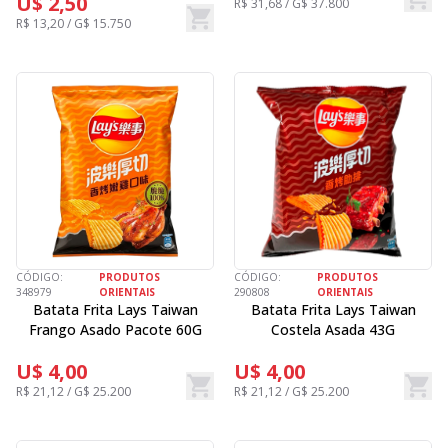
U$ 2,50
R$ 31,68 / G$ 37.800
R$ 13,20 / G$ 15.750
CÓDIGO:
PRODUTOS
CÓDIGO:
PRODUTOS
348979
ORIENTAIS
290808
ORIENTAIS
Batata Frita Lays Taiwan
Batata Frita Lays Taiwan
Frango Asado Pacote 60G
Costela Asada 43G
U$ 4,00
U$ 4,00
R$ 21,12 / G$ 25.200
R$ 21,12 / G$ 25.200