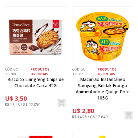
CÓDIGO:
PRODUTOS
CÓDIGO:
PRODUTOS
339788
ORIENTAIS
336987
ORIENTAIS
Biscoito Liangfeng Chips de
Macarrão Instantâneo
Chocolate Caixa 42G
Samyang Buldak Frango
Apimentado e Queijo Pote
U$ 3,50
105G
R$ 18,48 / G$ 22.050
U$ 2,80
R$ 14,78 / G$ 17.640