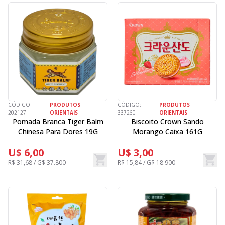
CÓDIGO:
PRODUTOS
CÓDIGO:
PRODUTOS
202127
ORIENTAIS
337260
ORIENTAIS
Pomada Branca Tiger Balm
Biscoito Crown Sando
Chinesa Para Dores 19G
Morango Caixa 161G
U$ 6,00
U$ 3,00
R$ 31,68 / G$ 37.800
R$ 15,84 / G$ 18.900