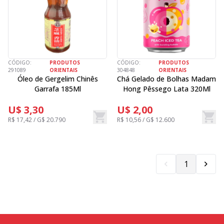
CÓDIGO:
PRODUTOS
CÓDIGO:
PRODUTOS
291089
ORIENTAIS
304848
ORIENTAIS
Óleo de Gergelim Chinês
Chá Gelado de Bolhas Madam
Garrafa 185Ml
Hong Pêssego Lata 320Ml
U$ 3,30
U$ 2,00
R$ 17,42 / G$ 20.790
R$ 10,56 / G$ 12.600
1