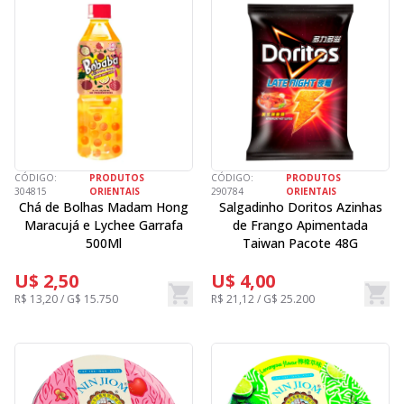
CÓDIGO:
PRODUTOS
CÓDIGO:
PRODUTOS
304815
ORIENTAIS
290784
ORIENTAIS
Chá de Bolhas Madam Hong
Salgadinho Doritos Azinhas
Maracujá e Lychee Garrafa
de Frango Apimentada
500Ml
Taiwan Pacote 48G
U$ 2,50
U$ 4,00
R$ 13,20 / G$ 15.750
R$ 21,12 / G$ 25.200