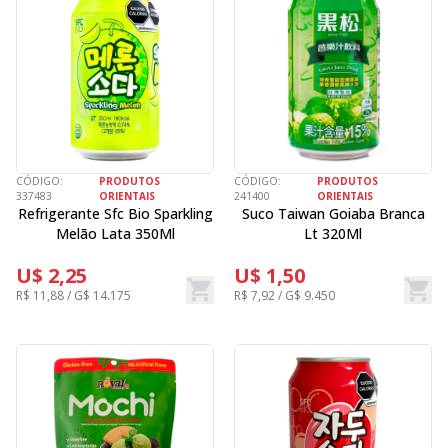
CÓDIGO:
PRODUTOS
CÓDIGO:
PRODUTOS
337483
ORIENTAIS
241400
ORIENTAIS
Refrigerante Sfc Bio Sparkling
Suco Taiwan Goiaba Branca
Melão Lata 350Ml
Lt 320Ml
U$ 2,25
U$ 1,50
R$ 11,88 / G$ 14.175
R$ 7,92 / G$ 9.450