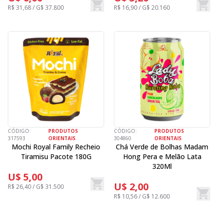
R$ 31,68 / G$ 37.800
R$ 16,90 / G$ 20.160
CÓDIGO:
PRODUTOS
CÓDIGO:
PRODUTOS
317593
ORIENTAIS
304860
ORIENTAIS
Mochi Royal Family Recheio
Chá Verde de Bolhas Madam
Tiramisu Pacote 180G
Hong Pera e Melão Lata
320Ml
U$ 5,00
U$ 2,00
R$ 26,40 / G$ 31.500
R$ 10,56 / G$ 12.600