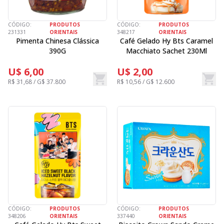
CÓDIGO:
PRODUTOS
CÓDIGO:
PRODUTOS
231331
ORIENTAIS
348217
ORIENTAIS
Pimenta Chinesa Clássica
Café Gelado Hy Bts Caramel
390G
Macchiato Sachet 230Ml
U$ 6,00
U$ 2,00
R$ 31,68 / G$ 37.800
R$ 10,56 / G$ 12.600
CÓDIGO:
PRODUTOS
CÓDIGO:
PRODUTOS
348206
ORIENTAIS
337440
ORIENTAIS