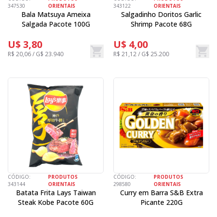
347530
ORIENTAIS
343122
ORIENTAIS
Bala Matsuya Ameixa
Salgadinho Doritos Garlic
Salgada Pacote 100G
Shrimp Pacote 68G
U$ 3,80
U$ 4,00
R$ 20,06 / G$ 23.940
R$ 21,12 / G$ 25.200
CÓDIGO:
PRODUTOS
CÓDIGO:
PRODUTOS
343144
ORIENTAIS
298580
ORIENTAIS
Batata Frita Lays Taiwan
Curry em Barra S&B Extra
Steak Kobe Pacote 60G
Picante 220G