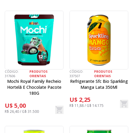
CÓDIGO:
PRODUTOS
CÓDIGO:
PRODUTOS
317606
ORIENTAIS
337507
ORIENTAIS
Mochi Royal Family Recheio
Refrigerante Sfc Bio Sparkling
Hortelã E Chocolate Pacote
Manga Lata 350Ml
180G
U$ 2,25
U$ 5,00
R$ 11,88 / G$ 14.175
R$ 26,40 / G$ 31.500