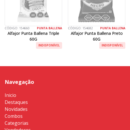
CÓDIGO:
154660
PUNTA BALLENA
CÓDIGO:
154682
PUNTA BALLENA
Alfajor Punta Ballena Triple
Alfajor Punta Ballena Preto
60G
60G
INDISPONÍVEL
INDISPONÍVEL
Navegação
Inicio
Destaques
Novidades
Combos
Categorias