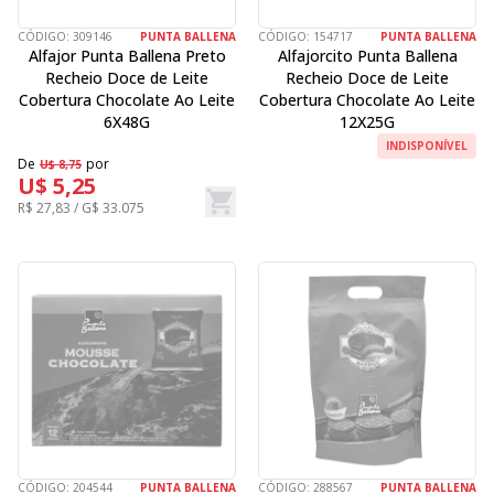
CÓDIGO:
309146
PUNTA BALLENA
CÓDIGO:
154717
PUNTA BALLENA
Alfajor Punta Ballena Preto
Alfajorcito Punta Ballena
Recheio Doce de Leite
Recheio Doce de Leite
Cobertura Chocolate Ao Leite
Cobertura Chocolate Ao Leite
6X48G
12X25G
INDISPONÍVEL
De
por
U$ 8,75
U$ 5,25
R$ 27,83 / G$ 33.075
CÓDIGO:
204544
PUNTA BALLENA
CÓDIGO:
288567
PUNTA BALLENA