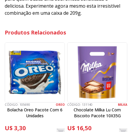
deliciosa. Experimente agora mesmo esta irresistível
combinação em uma caixa de 209g.
Produtos Relacionados
CÓDIGO:
105690
OREO
CÓDIGO:
131140
MILKA
C
Bolacha Oreo Pacote Com 6
Chocolate Milka Lu Com
Unidades
Biscoito Pacote 10X35G
U$ 3,30
U$ 16,50
R