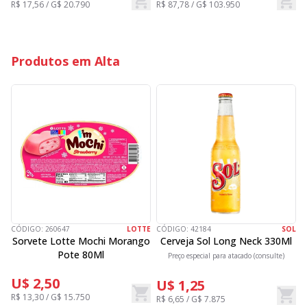
R$ 17,56 / G$ 20.790
R$ 87,78 / G$ 103.950
Produtos em Alta
CÓDIGO:
260647
LOTTE
CÓDIGO:
42184
SOL
C
Sorvete Lotte Mochi Morango
Cerveja Sol Long Neck 330Ml
Pote 80Ml
Preço especial para atacado (consulte)
U$ 2,50
U$ 1,25
R$ 13,30 / G$ 15.750
R$ 6,65 / G$ 7.875