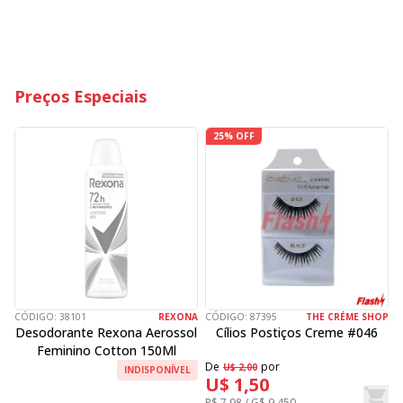
R
Preços Especiais
25% OFF
CÓDIGO:
38101
REXONA
CÓDIGO:
87395
THE CRÉME SHOP
C
Desodorante Rexona Aerossol
Cílios Postiços Creme #046
Feminino Cotton 150Ml
De
por
D
U$ 2,00
INDISPONÍVEL
U$ 1,50
R$ 7,98 / G$ 9.450
R