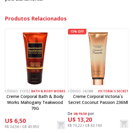
Produtos Relacionados
15% OFF
CÓDIGO:
313152
BATH & BODY WORKS
CÓDIGO:
242388
VICTORIA´S SECRET
C
Creme Corporal Bath & Body
Creme Corporal Victoria´s
Works Mahogany Teakwood
Secret Coconut Passion 236Ml
70G
De
por
D
U$ 15,50
U$ 13,20
U$ 6,50
R$ 70,22 / G$ 83.160
R
R$ 34,58 / G$ 40.950