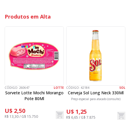
Produtos em Alta
CÓDIGO:
260647
LOTTE
CÓDIGO:
42184
SOL
C
Sorvete Lotte Mochi Morango
Cerveja Sol Long Neck 330Ml
Pote 80Ml
Preço especial para atacado (consulte)
U$ 2,50
U$ 1,25
R$ 13,30 / G$ 15.750
R$ 6,65 / G$ 7.875
R