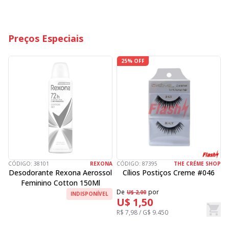
Preços Especiais
25% OFF
CÓDIGO:
38101
REXONA
CÓDIGO:
87395
THE CRÉME SHOP
C
Desodorante Rexona Aerossol
Cílios Postiços Creme #046
Feminino Cotton 150Ml
De
por
D
U$ 2,00
INDISPONÍVEL
U$ 1,50
R$ 7,98 / G$ 9.450
R