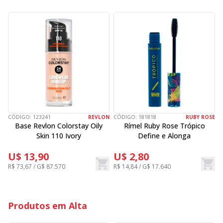
CÓDIGO:
123241
REVLON
CÓDIGO:
181818
RUBY ROSE
C
Base Revlon Colorstay Oily
Rímel Ruby Rose Trópico
Skin 110 Ivory
Define e Alonga
U$ 13,90
U$ 2,80
R$ 73,67 / G$ 87.570
R$ 14,84 / G$ 17.640
R
Produtos em Alta