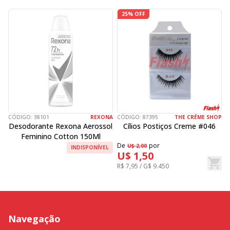
25% OFF
CÓDIGO:
38101
REXONA
CÓDIGO:
87395
THE CRÉME SHOP
C
Desodorante Rexona Aerossol
Cílios Postiços Creme #046
Feminino Cotton 150Ml
De
por
D
U$ 2,00
INDISPONÍVEL
U$ 1,50
R$ 7,95 / G$ 9.450
R
Navegação