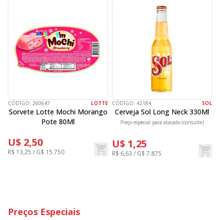
CÓDIGO:
260647
LOTTE
CÓDIGO:
42184
SOL
C
Sorvete Lotte Mochi Morango
Cerveja Sol Long Neck 330Ml
Pote 80Ml
Preço especial para atacado (consulte)
U$ 2,50
U$ 1,25
R$ 13,25 / G$ 15.750
R$ 6,63 / G$ 7.875
R
Preços Especiais