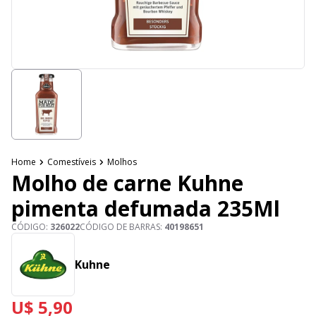
Home
Comestíveis
Molhos
Molho de carne Kuhne
pimenta defumada 235Ml
CÓDIGO:
326022
CÓDIGO DE BARRAS:
40198651
Kuhne
U$ 5,90