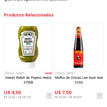
Produtos Relacionados
CÓDIGO:
165897
HEINZ
CÓDIGO:
290751
C
Sweet Relish de Pepino Heinz
Molho de Ostras Lee Kum Kee
T
375Ml
510G
U$ 4,50
U$ 7,50
R$ 23,63 / G$ 28.125
R$ 39,38 / G$ 46.875
R