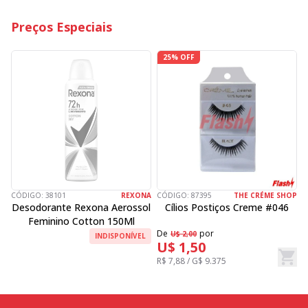
Preços Especiais
25% OFF
CÓDIGO:
38101
REXONA
CÓDIGO:
87395
THE CRÉME SHOP
C
Desodorante Rexona Aerossol
Cílios Postiços Creme #046
Feminino Cotton 150Ml
De
por
D
U$ 2,00
INDISPONÍVEL
U$ 1,50
R$ 7,88 / G$ 9.375
R