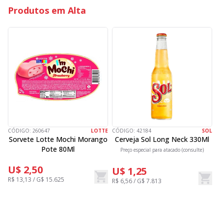
Produtos em Alta
CÓDIGO:
260647
LOTTE
CÓDIGO:
42184
SOL
C
Sorvete Lotte Mochi Morango
Cerveja Sol Long Neck 330Ml
Pote 80Ml
Preço especial para atacado (consulte)
U$ 2,50
U$ 1,25
R$ 13,13 / G$ 15.625
R$ 6,56 / G$ 7.813
R