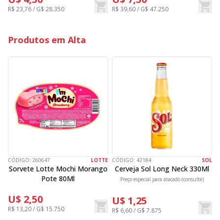
R$ 23,76 / G$ 28.350
R$ 39,60 / G$ 47.250
R
Produtos em Alta
CÓDIGO:
260647
LOTTE
CÓDIGO:
42184
SOL
C
Sorvete Lotte Mochi Morango
Cerveja Sol Long Neck 330Ml
Pote 80Ml
Preço especial para atacado (consulte)
U$ 2,50
U$ 1,25
R$ 13,20 / G$ 15.750
R$ 6,60 / G$ 7.875
R