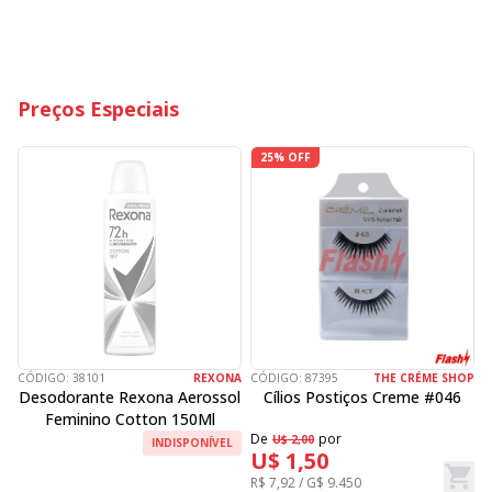
Preços Especiais
25% OFF
CÓDIGO:
38101
REXONA
CÓDIGO:
87395
THE CRÉME SHOP
C
Desodorante Rexona Aerossol
Cílios Postiços Creme #046
Feminino Cotton 150Ml
De
por
D
U$ 2,00
INDISPONÍVEL
U$ 1,50
R$ 7,92 / G$ 9.450
R