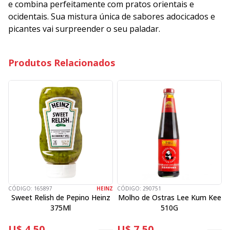
e combina perfeitamente com pratos orientais e
ocidentais. Sua mistura única de sabores adocicados e
picantes vai surpreender o seu paladar.
Produtos Relacionados
CÓDIGO:
165897
HEINZ
CÓDIGO:
290751
C
Sweet Relish de Pepino Heinz
Molho de Ostras Lee Kum Kee
T
375Ml
510G
U$ 4,50
U$ 7,50