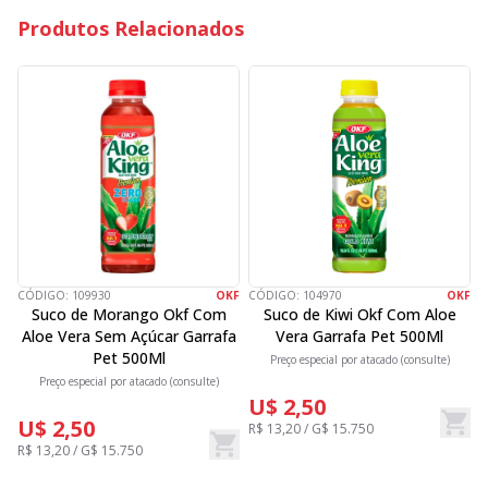
Produtos Relacionados
CÓDIGO:
109930
OKF
CÓDIGO:
104970
OKF
C
Suco de Morango Okf Com
Suco de Kiwi Okf Com Aloe
Aloe Vera Sem Açúcar Garrafa
Vera Garrafa Pet 500Ml
Pet 500Ml
Preço especial por atacado (consulte)
Preço especial por atacado (consulte)
U$ 2,50
U$ 2,50
R$ 13,20 / G$ 15.750
R
R$ 13,20 / G$ 15.750