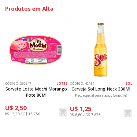
Produtos em Alta
CÓDIGO:
260647
LOTTE
CÓDIGO:
42184
SOL
C
Sorvete Lotte Mochi Morango
Cerveja Sol Long Neck 330Ml
Pote 80Ml
Preço especial para atacado (consulte)
U$ 2,50
U$ 1,25
R$ 13,20 / G$ 15.750
R$ 6,60 / G$ 7.875
R