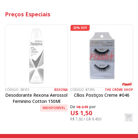
Preços Especiais
25% OFF
CÓDIGO:
38101
REXONA
CÓDIGO:
87395
THE CRÉME SHOP
C
Desodorante Rexona Aerossol
Cílios Postiços Creme #046
Feminino Cotton 150Ml
De
por
D
U$ 2,00
INDISPONÍVEL
U$ 1,50
R$ 7,92 / G$ 9.450
R