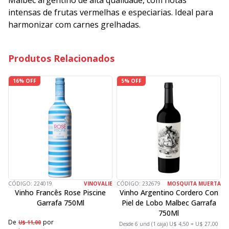
Malbec argentino de alta qualidade, com notas
intensas de frutas vermelhas e especiarias. Ideal para
harmonizar com carnes grelhadas.
Produtos Relacionados
16% OFF
5% OFF
CÓDIGO:
224019
VINOVALIE
CÓDIGO:
232679
MOSQUITA MUERTA
C
Vinho Francês Rose Piscine
Vinho Argentino Cordero Con
Garrafa 750Ml
Piel de Lobo Malbec Garrafa
750Ml
D
De
por
U$ 11,00
Desde 6 und (1 caja) U$ 4,50 = U$ 27,00