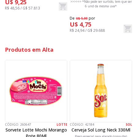
U$ 9,25
>>>>>> *Não pode ser surtido, tem que ser
D
6 und da mesma uva*
R$ 48,56 / G$ 57.813
R
De
por
U$ 5,00
U$ 4,75
R$ 24,94 / G$ 29.688
Produtos em Alta
CÓDIGO:
260647
LOTTE
CÓDIGO:
42184
SOL
C
Sorvete Lotte Mochi Morango
Cerveja Sol Long Neck 330Ml
Pote 80Ml
Preço especial para atacado (consulte)