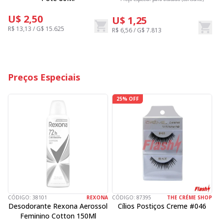
U$ 2,50
U$ 1,25
R$ 13,13 / G$ 15.625
R$ 6,56 / G$ 7.813
R
Preços Especiais
25% OFF
CÓDIGO:
38101
REXONA
CÓDIGO:
87395
THE CRÉME SHOP
C
Desodorante Rexona Aerossol
Cílios Postiços Creme #046
Feminino Cotton 150Ml