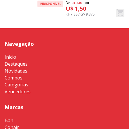
De
por
D
U$ 2,00
INDISPONÍVEL
U$ 1,50
R$ 7,88 / G$ 9.375
R
Navegação
Inicio
Destaques
Novidades
Combos
Categorias
Vendedores
Marcas
Ban
Conair