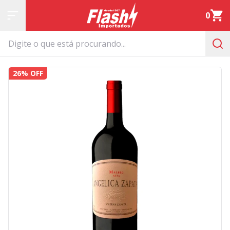
0
26% OFF