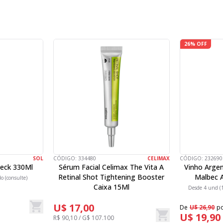
26% OFF
SOL
CÓDIGO:
334480
CELIMAX
CÓDIGO:
232690
Neck 330Ml
Sérum Facial Celimax The Vita A
Vinho Argen
Retinal Shot Tightening Booster
Malbec A
do (consulte)
Caixa 15Ml
Desde 4 und (1
U$ 17,00
De
U$ 26,90
p
U$ 19,90
R$ 90,10 / G$ 107.100