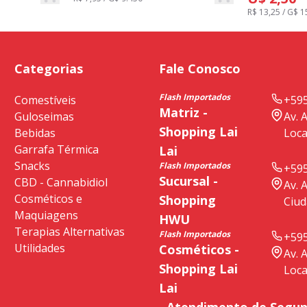
R$ 13,25 / G$ 1
Categorias
Fale Conosco
Flash Importados
Comestíveis
+595
Matriz -
Guloseimas
Av. 
Shopping Lai
Bebidas
Loca
Garrafa Térmica
Lai
Snacks
Flash Importados
+595
Sucursal -
CBD - Cannabidiol
Av. 
Cosméticos e
Shopping
Ciud
Maquiagens
HWU
Terapias Alternativas
Flash Importados
+595
Utilidades
Cosméticos -
Av. 
Shopping Lai
Loca
Lai
Atendimento de Segund