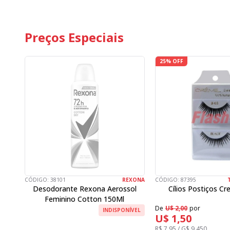
Preços Especiais
25% OFF
CÓDIGO:
38101
REXONA
CÓDIGO:
87395
Desodorante Rexona Aerossol
Cílios Postiços C
Feminino Cotton 150Ml
De
U$ 2,00
por
INDISPONÍVEL
U$ 1,50
R$ 7,95 / G$ 9.450