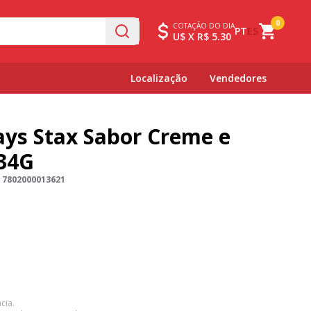
0
COTAÇÃO DO DIA
PT
ES
U$ X R$ 5.30
Localização
Vendedores
ays Stax Sabor Creme e
34G
:
7802000013621
cia.