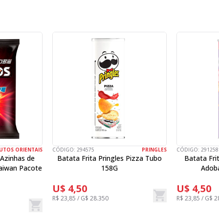
UTOS ORIENTAIS
CÓDIGO:
294575
PRINGLES
CÓDIGO:
291258
 Azinhas de
Batata Frita Pringles Pizza Tubo
Batata Fri
aiwan Pacote
158G
Adob
U$ 4,50
U$ 4,50
R$ 23,85 / G$ 28.350
R$ 23,85 / G$ 2