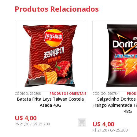
Produtos Relacionados
CÓDIGO:
290808
PRODUTOS ORIENTAIS
CÓDIGO:
290784
PROD
Batata Frita Lays Taiwan Costela
Salgadinho Doritos
Asada 43G
Frango Apimentada T
48G
U$ 4,00
U$ 4,00
R$ 21,20 / G$ 25.200
R$ 21,20 / G$ 25.200