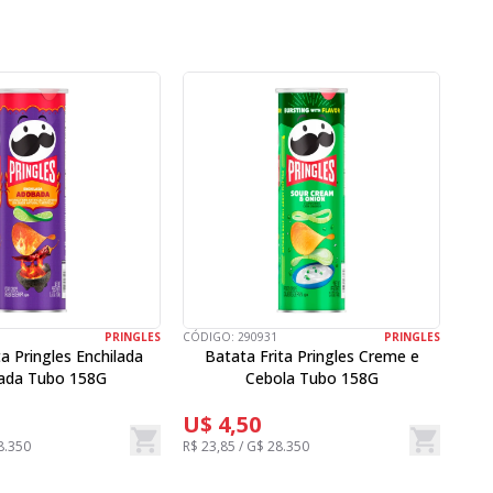
PRINGLES
CÓDIGO:
290931
PRINGLES
CÓD
ta Pringles Enchilada
Batata Frita Pringles Creme e
Ba
ada Tubo 158G
Cebola Tubo 158G
U$ 4,50
U$
8.350
R$ 23,85 / G$ 28.350
R$ 2