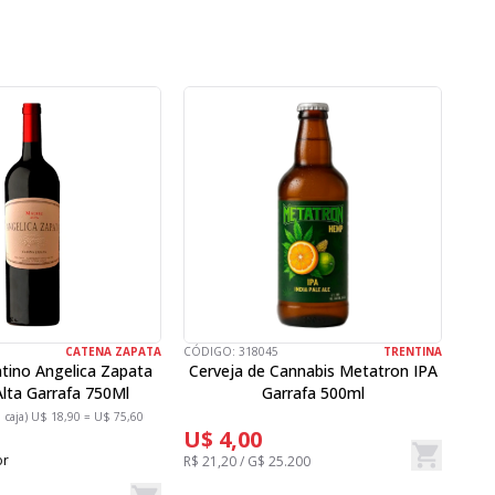
47
CATENA ZAPATA
CÓDIGO:
318045
TRENTINA
CÓD
tino Angelica Zapata
Cerveja de Cannabis Metatron IPA
lta Garrafa 750Ml
Garrafa 500ml
Ca
 caja) U$ 18,90 = U$ 75,60
U$ 4,00
De
U
U$
or
R$ 21,20 / G$ 25.200
R$ 4