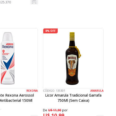
 125.370
8% OFF
16
REXONA
CÓDIGO:
135301
AMARULA
CÓD
te Rexona Aerossol
Licor Amarula Tradicional Garrafa
Te
Antibacterial 150Ml
750Ml (Sem Caixa)
De
U
U$
r
De
U$ 11,90
por
U$ 10,99
R$ 5