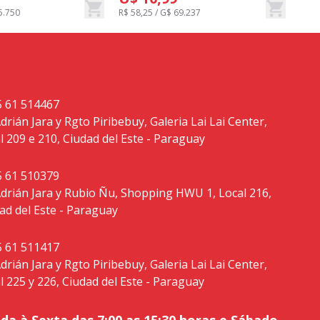
5.750
R$ 58,25 / G$ 69.237
 61 514467
Adrián Jara y Rgto Piribebuy, Galeria Lai Lai Center,
l 209 e 210, Ciudad del Este - Paraguay
 61 510379
Adrián Jara y Rubio Ñu, Shopping HWU 1, Local 216,
ad del Este - Paraguay
 61 511417
Adrián Jara y Rgto Piribebuy, Galeria Lai Lai Center,
l 225 y 226, Ciudad del Este - Paraguay
a à Sexta das 7:00 as 15:30 horas e Sábado