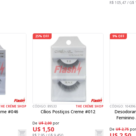
R$ 105,47 / G$
25% OFF
9% OFF
THE CRÉME SHOP
CÓDIGO:
89533
THE CRÉME SHOP
CÓDIGO:
104396
reme #046
Cílios Postiços Creme #012
Desodoran
Feminino 
De
U$ 2,00
por
U$ 1,50
De
U$ 2,75
po
U$ 2,50
R$ 7,95 / G$ 9.450