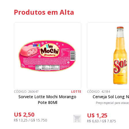
Produtos em Alta
CÓDIGO:
260647
LOTTE
CÓDIGO:
42184
Sorvete Lotte Mochi Morango
Cerveja Sol Long 
Pote 80Ml
Preço especial para ataca
U$ 2,50
U$ 1,25
R$ 13,25 / G$ 15.750
R$ 6,63 / G$ 7.875