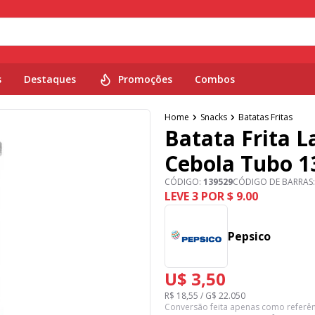
s
Destaques
Promoções
Combos
Home
Snacks
Batatas Fritas
Batata Frita L
Cebola Tubo 1
CÓDIGO:
139529
CÓDIGO DE BARRAS
LEVE 3 POR $ 9.00
Pepsico
U$ 3,50
R$ 18,55 / G$ 22.050
Conversão feita apenas como referên