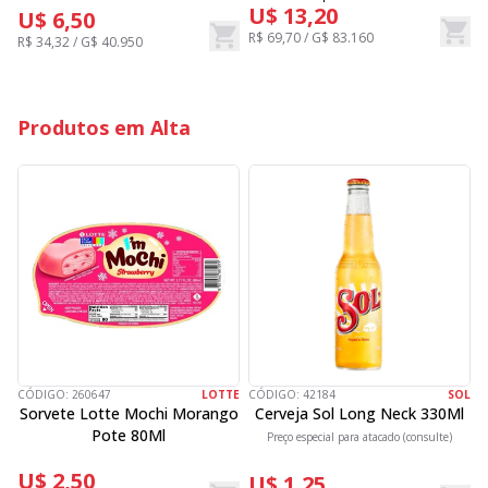
U$ 13,20
U$ 6,50
R$ 69,70 / G$ 83.160
R
R$ 34,32 / G$ 40.950
Produtos em Alta
CÓDIGO:
260647
LOTTE
CÓDIGO:
42184
SOL
C
Sorvete Lotte Mochi Morango
Cerveja Sol Long Neck 330Ml
Pote 80Ml
Preço especial para atacado (consulte)
U$ 2,50
U$ 1,25