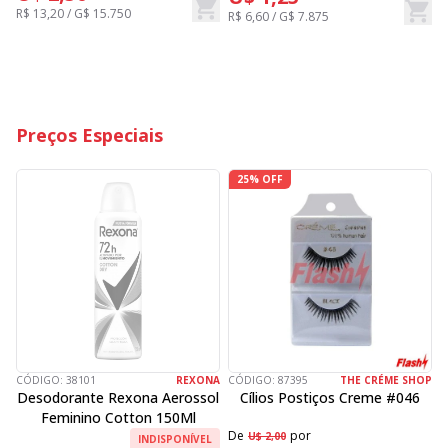
R$ 13,20 / G$ 15.750
R$ 6,60 / G$ 7.875
R
Preços Especiais
25% OFF
CÓDIGO:
38101
REXONA
CÓDIGO:
87395
THE CRÉME SHOP
C
Desodorante Rexona Aerossol
Cílios Postiços Creme #046
Feminino Cotton 150Ml
De
por
D
U$ 2,00
INDISPONÍVEL