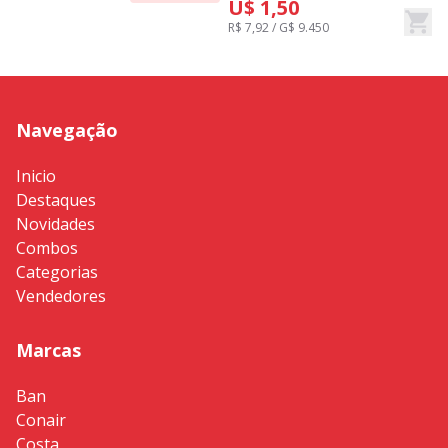
U$ 1,50
R$ 7,92 / G$ 9.450
R
Navegação
Inicio
Destaques
Novidades
Combos
Categorias
Vendedores
Marcas
Ban
Conair
Costa