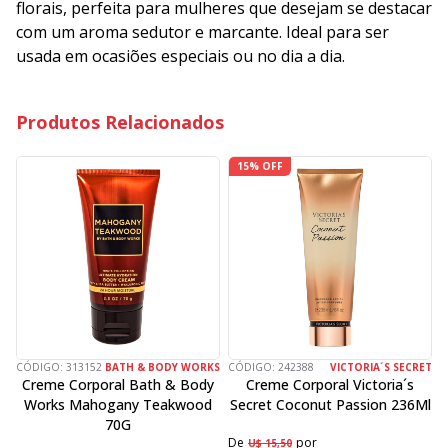
florais, perfeita para mulheres que desejam se destacar
com um aroma sedutor e marcante. Ideal para ser
usada em ocasiões especiais ou no dia a dia.
Produtos Relacionados
15% OFF
CÓDIGO:
313152
BATH & BODY WORKS
CÓDIGO:
242388
VICTORIA´S SECRET
C
Creme Corporal Bath & Body
Creme Corporal Victoria´s
Works Mahogany Teakwood
Secret Coconut Passion 236Ml
70G
De
por
D
U$ 15,50