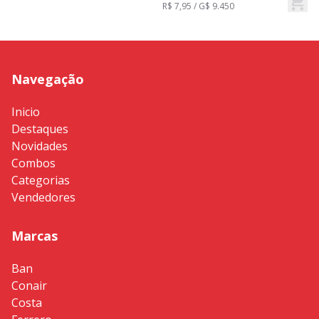
R$ 7,95 / G$ 9.450
R
Navegação
Inicio
Destaques
Novidades
Combos
Categorias
Vendedores
Marcas
Ban
Conair
Costa