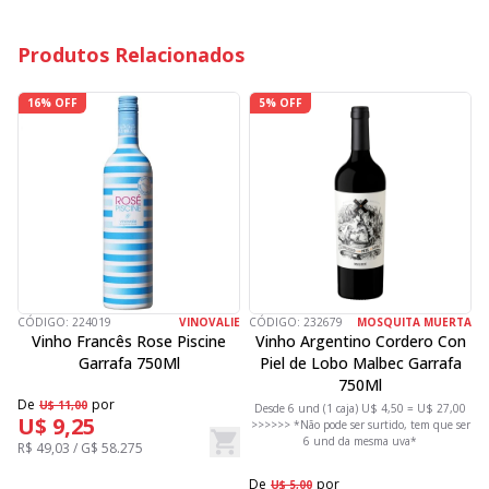
Produtos Relacionados
16% OFF
5% OFF
CÓDIGO:
224019
VINOVALIE
CÓDIGO:
232679
MOSQUITA MUERTA
C
Vinho Francês Rose Piscine
Vinho Argentino Cordero Con
Garrafa 750Ml
Piel de Lobo Malbec Garrafa
750Ml
De
por
U$ 11,00
Desde 6 und (1 caja) U$ 4,50 = U$ 27,00
D
U$ 9,25
>>>>>> *Não pode ser surtido, tem que ser
6 und da mesma uva*
R$ 49,03 / G$ 58.275
D
De
por
U$ 5,00