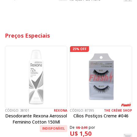
R
Preços Especiais
25% OFF
CÓDIGO:
38101
REXONA
CÓDIGO:
87395
THE CRÉME SHOP
C
Desodorante Rexona Aerossol
Cílios Postiços Creme #046
Feminino Cotton 150Ml
De
por
D
U$ 2,00
INDISPONÍVEL
U$ 1,50