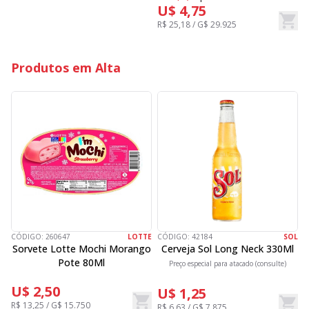
R
U$ 4,75
R$ 25,18 / G$ 29.925
Produtos em Alta
CÓDIGO:
260647
LOTTE
CÓDIGO:
42184
SOL
C
Sorvete Lotte Mochi Morango
Cerveja Sol Long Neck 330Ml
Pote 80Ml
Preço especial para atacado (consulte)
U$ 2,50
U$ 1,25
R$ 13,25 / G$ 15.750
R$ 6,63 / G$ 7.875