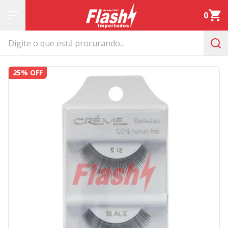
0
25% OFF