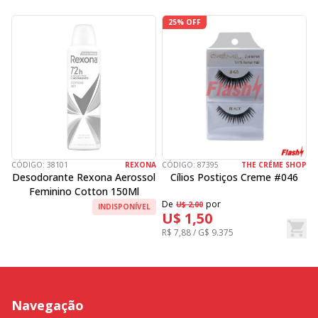
25% OFF
CÓDIGO:
38101
REXONA
CÓDIGO:
87395
THE CRÉME SHOP
C
Desodorante Rexona Aerossol
Cílios Postiços Creme #046
Feminino Cotton 150Ml
De
por
D
U$ 2,00
INDISPONÍVEL
U$ 1,50
R$ 7,88 / G$ 9.375
R
Navegação