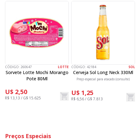
CÓDIGO:
260647
LOTTE
CÓDIGO:
42184
SOL
C
Sorvete Lotte Mochi Morango
Cerveja Sol Long Neck 330Ml
Pote 80Ml
Preço especial para atacado (consulte)
U$ 2,50
U$ 1,25
R$ 13,13 / G$ 15.625
R$ 6,56 / G$ 7.813
R
Preços Especiais