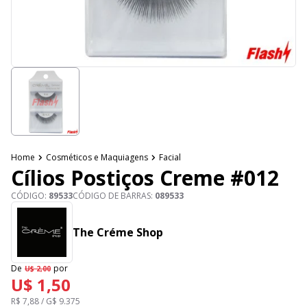
Home
Cosméticos e Maquiagens
Facial
Cílios Postiços Creme #012
CÓDIGO:
89533
CÓDIGO DE BARRAS:
089533
The Créme Shop
De
por
U$ 2,00
U$ 1,50
R$ 7,88 / G$ 9.375