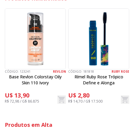
CÓDIGO:
123241
REVLON
CÓDIGO:
181818
RUBY ROSE
C
Base Revlon Colorstay Oily
Rímel Ruby Rose Trópico
Skin 110 Ivory
Define e Alonga
U$ 13,90
U$ 2,80
R$ 72,98 / G$ 86.875
R$ 14,70 / G$ 17.500
R
Produtos em Alta