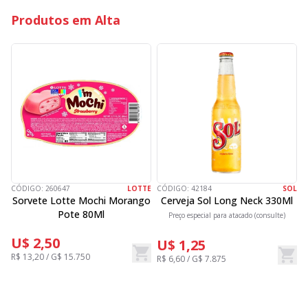
Produtos em Alta
CÓDIGO:
260647
LOTTE
CÓDIGO:
42184
SOL
C
Sorvete Lotte Mochi Morango
Cerveja Sol Long Neck 330Ml
Pote 80Ml
Preço especial para atacado (consulte)
U$ 2,50
U$ 1,25
R$ 13,20 / G$ 15.750
R$ 6,60 / G$ 7.875
R