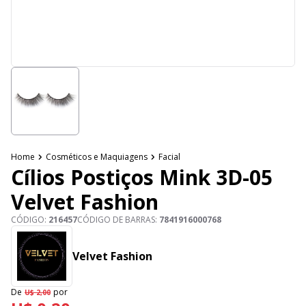
Home
Cosméticos e Maquiagens
Facial
Cílios Postiços Mink 3D-05
Velvet Fashion
CÓDIGO:
216457
CÓDIGO DE BARRAS:
7841916000768
Velvet Fashion
De
por
U$ 2,00