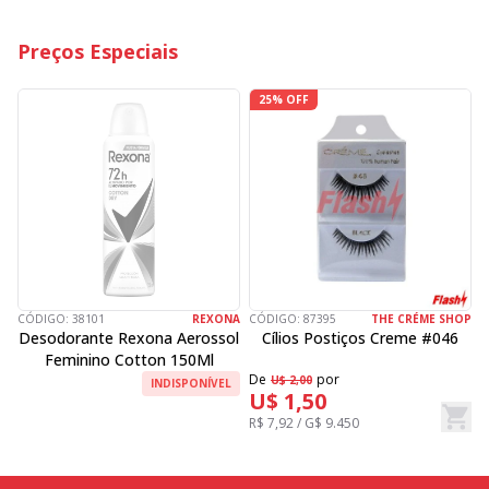
Preços Especiais
25% OFF
CÓDIGO:
38101
REXONA
CÓDIGO:
87395
THE CRÉME SHOP
C
Desodorante Rexona Aerossol
Cílios Postiços Creme #046
Feminino Cotton 150Ml
De
por
D
U$ 2,00
INDISPONÍVEL
U$ 1,50
R$ 7,92 / G$ 9.450
R