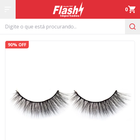
0
90% OFF