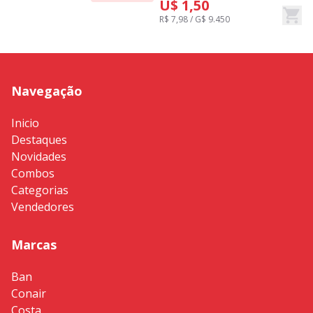
U$ 1,50
R$ 7,98 / G$ 9.450
R
Navegação
Inicio
Destaques
Novidades
Combos
Categorias
Vendedores
Marcas
Ban
Conair
Costa