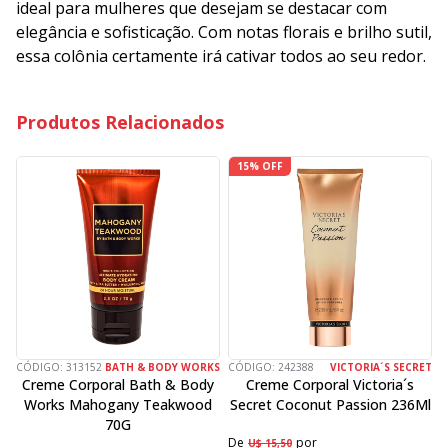
ideal para mulheres que desejam se destacar com
elegância e sofisticação. Com notas florais e brilho sutil,
essa colônia certamente irá cativar todos ao seu redor.
Produtos Relacionados
15% OFF
CÓDIGO:
313152
BATH & BODY WORKS
CÓDIGO:
242388
VICTORIA´S SECRET
C
Creme Corporal Bath & Body
Creme Corporal Victoria´s
Works Mahogany Teakwood
Secret Coconut Passion 236Ml
70G
De
por
D
U$ 15,50