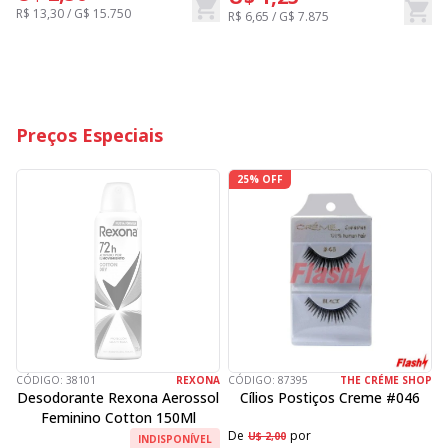
R$ 13,30 / G$ 15.750
R$ 6,65 / G$ 7.875
R
Preços Especiais
25% OFF
CÓDIGO:
38101
REXONA
CÓDIGO:
87395
THE CRÉME SHOP
C
Desodorante Rexona Aerossol
Cílios Postiços Creme #046
Feminino Cotton 150Ml
De
por
D
U$ 2,00
INDISPONÍVEL