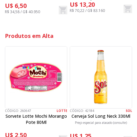
U$ 13,20
U$ 6,50
R$ 70,22 / G$ 83.160
R
R$ 34,58 / G$ 40.950
Produtos em Alta
CÓDIGO:
260647
LOTTE
CÓDIGO:
42184
SOL
C
Sorvete Lotte Mochi Morango
Cerveja Sol Long Neck 330Ml
Pote 80Ml
Preço especial para atacado (consulte)
U$ 2,50
U$ 1,25