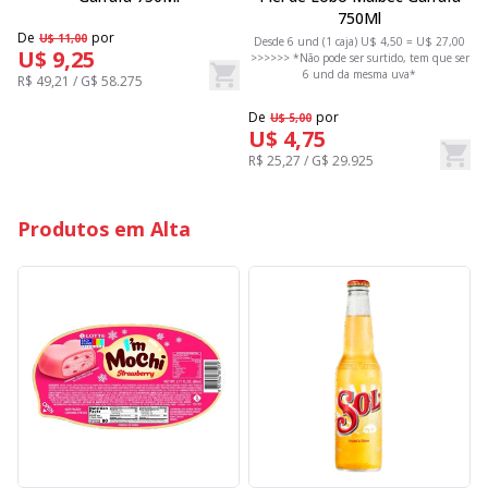
750Ml
De
por
U$ 11,00
Desde 6 und (1 caja) U$ 4,50 = U$ 27,00
D
U$ 9,25
>>>>>> *Não pode ser surtido, tem que ser
6 und da mesma uva*
R$ 49,21 / G$ 58.275
D
De
por
U$ 5,00
R
U$ 4,75
R$ 25,27 / G$ 29.925
Produtos em Alta