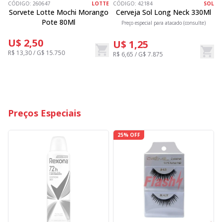
CÓDIGO:
260647
LOTTE
CÓDIGO:
42184
SOL
C
Sorvete Lotte Mochi Morango
Cerveja Sol Long Neck 330Ml
Pote 80Ml
Preço especial para atacado (consulte)
U$ 2,50
U$ 1,25
R$ 13,30 / G$ 15.750
R$ 6,65 / G$ 7.875
R
Preços Especiais
25% OFF