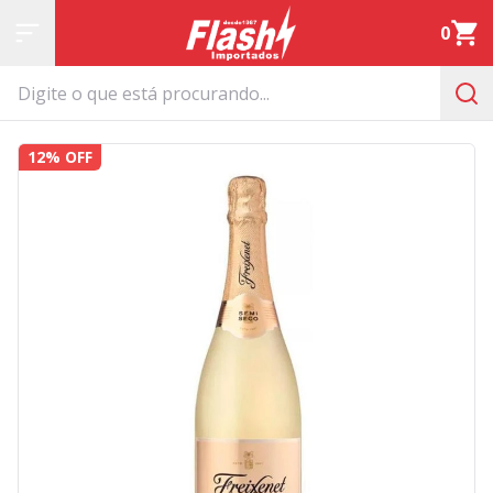
0
12% OFF