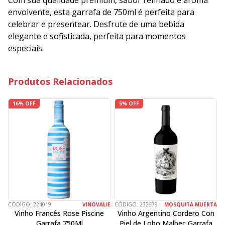
Com sua qualidade premium, sabor refinado e aroma
envolvente, esta garrafa de 750ml é perfeita para
celebrar e presentear. Desfrute de uma bebida
elegante e sofisticada, perfeita para momentos
especiais.
Produtos Relacionados
16% OFF
5% OFF
CÓDIGO:
224019
VINOVALIE
CÓDIGO:
232679
MOSQUITA MUERTA
C
Vinho Francês Rose Piscine
Vinho Argentino Cordero Con
Garrafa 750Ml
Piel de Lobo Malbec Garrafa