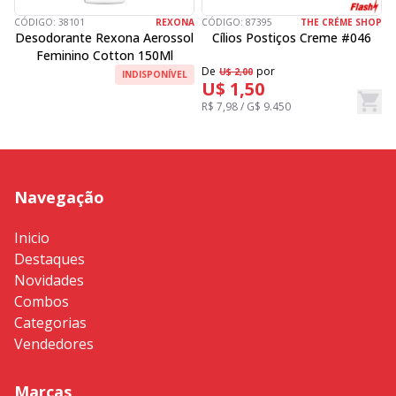
CÓDIGO:
38101
REXONA
CÓDIGO:
87395
THE CRÉME SHOP
C
Desodorante Rexona Aerossol
Cílios Postiços Creme #046
Feminino Cotton 150Ml
De
por
D
U$ 2,00
INDISPONÍVEL
U$ 1,50
R$ 7,98 / G$ 9.450
R
Navegação
Inicio
Destaques
Novidades
Combos
Categorias
Vendedores
Marcas